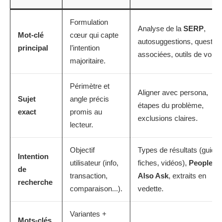
Formulation
Analyse de la
SERP
,
Mot-clé
cœur qui capte
autosuggestions, questio
principal
l’intention
associées, outils de volu
majoritaire.
Périmètre et
Aligner avec persona,
Sujet
angle précis
étapes du problème,
exact
promis au
exclusions claires.
lecteur.
Objectif
Types de résultats (guides
Intention
utilisateur (info,
fiches, vidéos),
People
de
transaction,
Also Ask
, extraits en
recherche
comparaison...).
vedette.
Variantes +
Mots-clés